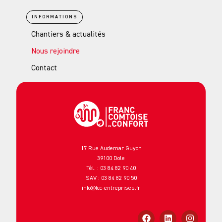
INFORMATIONS
Chantiers & actualités
Nous rejoindre
Contact
17 Rue Audemar Guyon
39100 Dole
Tél. : 03 84 82 90 40
SAV : 03 84 82 90 50
info@fcc-entreprises.fr